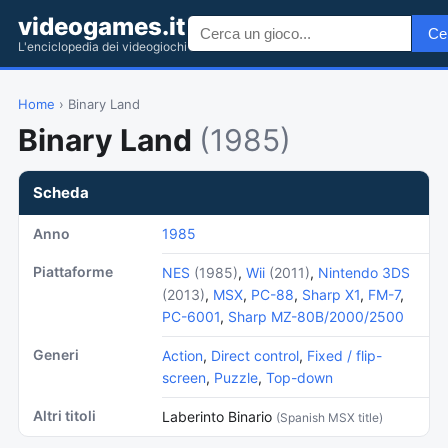
videogames.it
Ce
L'enciclopedia dei videogiochi
Home
› Binary Land
Binary Land
(1985)
Scheda
Anno
1985
Piattaforme
NES
(1985)
,
Wii
(2011)
,
Nintendo 3DS
(2013)
,
MSX
,
PC-88
,
Sharp X1
,
FM-7
,
PC-6001
,
Sharp MZ-80B/2000/2500
Generi
Action
,
Direct control
,
Fixed / flip-
screen
,
Puzzle
,
Top-down
Altri titoli
Laberinto Binario
(Spanish MSX title)