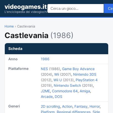
videogames.it
Ce
L'enciclopedia dei videogiochi
Home
› Castlevania
Castlevania
(1986)
Scheda
Anno
1986
Piattaforme
NES
(1986)
,
Game Boy Advance
(2004)
,
Wii
(2007)
,
Nintendo 3DS
(2012)
,
Wii U
(2013)
,
PlayStation 4
(2019)
,
Nintendo Switch
(2019)
,
J2ME
,
Commodore 64
,
Amiga
,
Arcade
,
DOS
Generi
2D scrolling
,
Action
,
Fantasy
,
Horror
,
Platform
,
Regional differences
,
Side