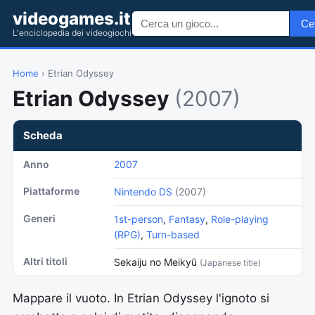
videogames.it
Ce
L'enciclopedia dei videogiochi
Home
› Etrian Odyssey
Etrian Odyssey
(2007)
Scheda
Anno
2007
Piattaforme
Nintendo DS
(2007)
Generi
1st-person
,
Fantasy
,
Role-playing
(RPG)
,
Turn-based
Altri titoli
Sekaiju no Meikyū
(Japanese title)
Mappare il vuoto. In Etrian Odyssey l'ignoto si