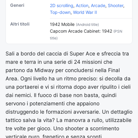
Generi
2D scrolling
,
Action
,
Arcade
,
Shooter
,
Top-down
,
World War II
Altri titoli
1942 Mobile
(Android title)
Capcom Arcade Cabinet: 1942
(PSN
title)
Sali a bordo del caccia di Super Ace e sfreccia tra
mare e terra in una serie di 24 missioni che
partono da Midway per concludersi nella Final
Area. Ogni livello ha un ritmo preciso: si decolla da
una portaerei e vi si ritorna dopo aver ripulito i cieli
dai nemici. Il fuoco di base non basta, quindi
servono i potenziamenti che appaiono
distruggendo le formazioni avversarie. Un dettaglio
tattico salva la vita? La manovra a rullo, utilizzabile
tre volte per gioco. Uno shooter a scorrimento
verticale puro, frenetico e senza sconti.