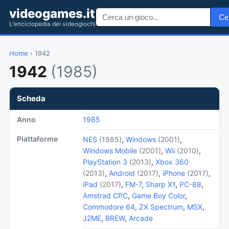
videogames.it
Ce
L'enciclopedia dei videogiochi
Home
› 1942
1942
(1985)
Scheda
Anno
1985
Piattaforme
NES
(1985)
,
Windows
(2001)
,
Windows Mobile
(2001)
,
Wii
(2010)
,
PlayStation 3
(2013)
,
Xbox 360
(2013)
,
Android
(2017)
,
iPhone
(2017)
,
iPad
(2017)
,
FM-7
,
Sharp X1
,
PC-88
,
Amstrad CPC
,
Game Boy Color
,
Commodore 64
,
ZX Spectrum
,
MSX
,
J2ME
,
BREW
,
Arcade