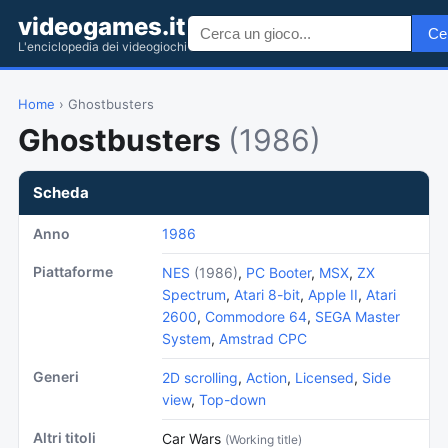
videogames.it
Ce
L'enciclopedia dei videogiochi
Home
› Ghostbusters
Ghostbusters
(1986)
Scheda
Anno
1986
Piattaforme
NES
(1986)
,
PC Booter
,
MSX
,
ZX
Spectrum
,
Atari 8-bit
,
Apple II
,
Atari
2600
,
Commodore 64
,
SEGA Master
System
,
Amstrad CPC
Generi
2D scrolling
,
Action
,
Licensed
,
Side
view
,
Top-down
Altri titoli
Car Wars
(Working title)