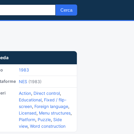
Cerca
heda
no
1983
ttaforme
NES
(1983)
eri
Action
,
Direct control
,
Educational
,
Fixed / flip-
screen
,
Foreign language
,
Licensed
,
Menu structures
,
Platform
,
Puzzle
,
Side
view
,
Word construction