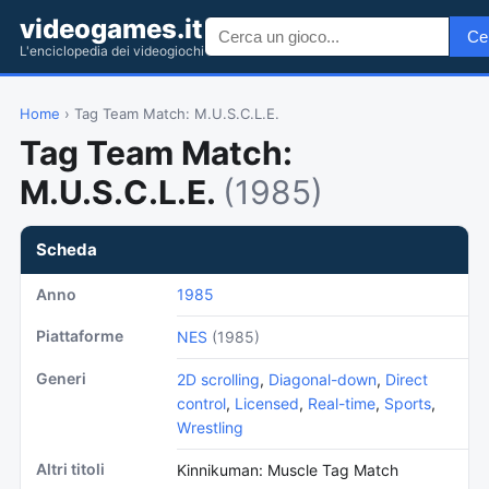
videogames.it
Ce
L'enciclopedia dei videogiochi
Home
› Tag Team Match: M.U.S.C.L.E.
Tag Team Match:
M.U.S.C.L.E.
(1985)
Scheda
Anno
1985
Piattaforme
NES
(1985)
Generi
2D scrolling
,
Diagonal-down
,
Direct
control
,
Licensed
,
Real-time
,
Sports
,
Wrestling
Altri titoli
Kinnikuman: Muscle Tag Match