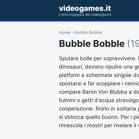
videogames.it
L'enciclopedia dei videogiochi
Home
› Bubble Bobble
Bubble Bobble
(1
Sputare bolle per sopravvivere. 
dinosauri, devono ripulire una g
platform a schermate singole dove
spostarsi e far scoppiare i nemic
compare Baron Von Blubba a dar
fulmini o getti d'acqua stravolgon
cooperazione: finirlo in solitari
si sblocca quello buono. Per i p
rimescola i mostri per rivelare il