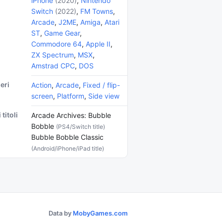
iPhone
(2020)
,
Nintendo
Switch
(2022)
,
FM Towns
,
Arcade
,
J2ME
,
Amiga
,
Atari
ST
,
Game Gear
,
Commodore 64
,
Apple II
,
ZX Spectrum
,
MSX
,
Amstrad CPC
,
DOS
eri
Action
,
Arcade
,
Fixed / flip-
screen
,
Platform
,
Side view
 titoli
Arcade Archives: Bubble
Bobble
(PS4/Switch title)
Bubble Bobble Classic
(Android/iPhone/iPad title)
Data by
MobyGames.com