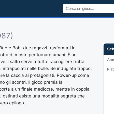
987)
Bub e Bob, due ragazzi trasformati in
Sc
rotta di mostri per tornare umani. È un
An
 il salto serve a tutto: raccogliere frutta,
i intrappolati nelle bolle. Se indugiate troppo,
Pia
e la caccia ai protagonisti. Power-up come
o gli scontri. Il gioco premia la
a porta a un finale mediocre, mentre in coppia
iù ostinati esiste una modalità segreta che
 vero epilogo.